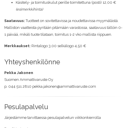
Käsitely- ja toimituskulut perille toimitettuna (posti) 12,00 €
(esimerkkihinta)
Saatavuus:
Tuotteet on sovitettavissa ja noudettavissa myymälästä.
Malliston vaatteista pyritään pitämään varastossa, saatavuus tällöin 0-
1 päivää, mikäli tuote tilataan, toimitus 1-2 vko mallista riippuen.
Merkkaukset:
Rintalogo 3,00 selkälogo 4,50 €
Yhteyshenkilönne
Pekka Jakonen
Suomen Ammattivaruste Oy
p. 044 511 2810 pekka.jakonen@ammattivaruste.com
Pesulapalvelu
Järjestämme tarvittaessa pesulapalvelun viikkonkierrolla